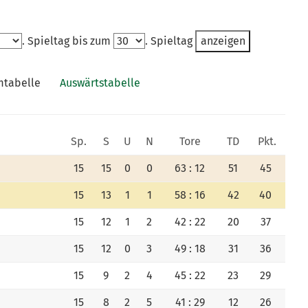
. Spieltag bis zum
. Spieltag
tabelle
Auswärtstabelle
Sp.
S
U
N
Tore
TD
Pkt.
15
15
0
0
63 : 12
51
45
15
13
1
1
58 : 16
42
40
15
12
1
2
42 : 22
20
37
15
12
0
3
49 : 18
31
36
15
9
2
4
45 : 22
23
29
15
8
2
5
41 : 29
12
26