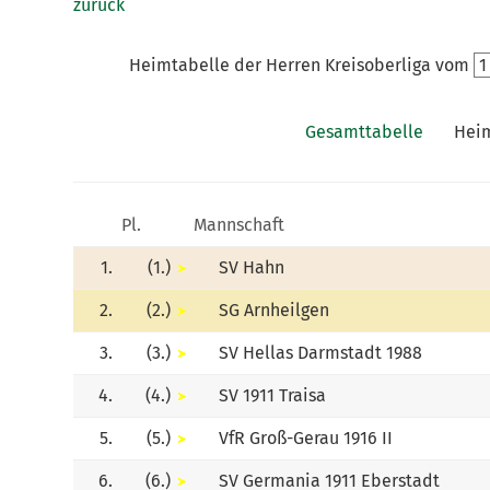
zurück
Heimtabelle der Herren Kreisoberliga vom
Gesamttabelle
Heim
Pl.
Mannschaft
1.
(1.)
SV Hahn
2.
(2.)
SG Arnheilgen
3.
(3.)
SV Hellas Darmstadt 1988
4.
(4.)
SV 1911 Traisa
5.
(5.)
VfR Groß-Gerau 1916 II
6.
(6.)
SV Germania 1911 Eberstadt