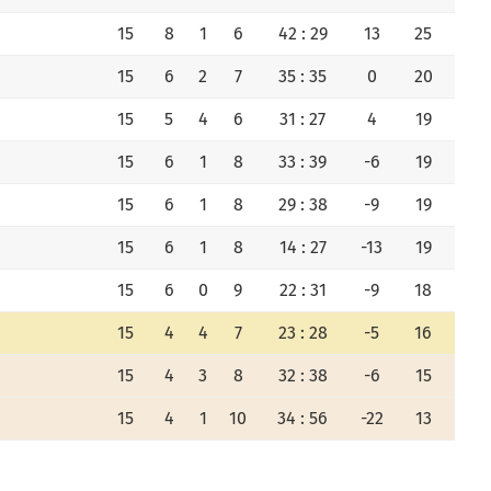
15
8
1
6
42 : 29
13
25
15
6
2
7
35 : 35
0
20
15
5
4
6
31 : 27
4
19
15
6
1
8
33 : 39
-6
19
15
6
1
8
29 : 38
-9
19
15
6
1
8
14 : 27
-13
19
15
6
0
9
22 : 31
-9
18
15
4
4
7
23 : 28
-5
16
15
4
3
8
32 : 38
-6
15
15
4
1
10
34 : 56
-22
13