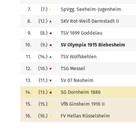
7.
(7.)
SpVgg. Seeheim-Jugenheim
8.
(12.)
SKV Rot-Weiß Darmstadt II
9.
(8.)
TSV 1899 Goddelau
10.
(9.)
SV Olympia 1915 Biebesheim
11.
(14.)
TSV Wolfskehlen
12.
(10.)
TSG Messel
13.
(11.)
SV 07 Nauheim
14.
(13.)
SG Dornheim 1886
15.
(15.)
VfB Ginsheim 1916 II
16.
(16.)
FV Hellas Rüsselsheim