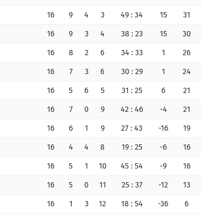
16
9
4
3
49 : 34
15
31
16
9
3
4
38 : 23
15
30
16
8
2
6
34 : 33
1
26
16
7
3
6
30 : 29
1
24
16
5
6
5
31 : 25
6
21
16
7
0
9
42 : 46
-4
21
16
6
1
9
27 : 43
-16
19
16
4
4
8
19 : 25
-6
16
16
5
1
10
45 : 54
-9
16
16
5
0
11
25 : 37
-12
13
16
1
3
12
18 : 54
-36
6