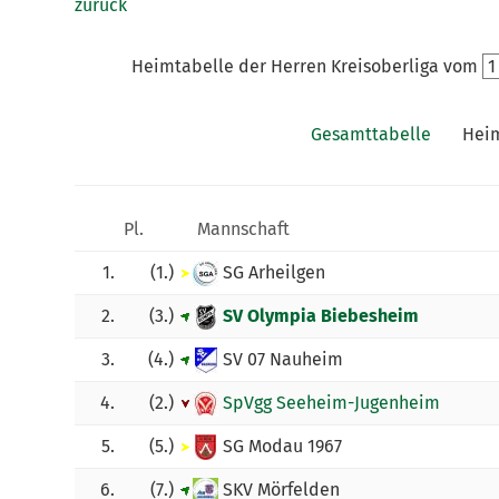
zurück
Heimtabelle der Herren Kreisoberliga vom
Gesamttabelle
Heim
Pl.
Mannschaft
1.
(1.)
SG Arheilgen
2.
(3.)
SV Olympia Biebesheim
3.
(4.)
SV 07 Nauheim
4.
(2.)
SpVgg Seeheim-Jugenheim
5.
(5.)
SG Modau 1967
6.
(7.)
SKV Mörfelden