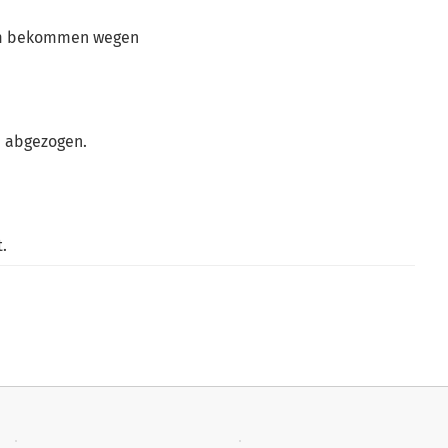
im bekommen wegen
e abgezogen.
t.