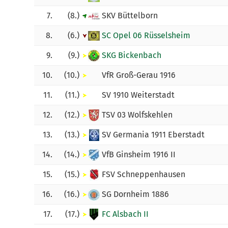
7.
(8.)
SKV Büttelborn
8.
(6.)
SC Opel 06 Rüsselsheim
9.
(9.)
SKG Bickenbach
10.
(10.)
VfR Groß-Gerau 1916
11.
(11.)
SV 1910 Weiterstadt
12.
(12.)
TSV 03 Wolfskehlen
13.
(13.)
SV Germania 1911 Eberstadt
14.
(14.)
VfB Ginsheim 1916 II
15.
(15.)
FSV Schneppenhausen
16.
(16.)
SG Dornheim 1886
17.
(17.)
FC Alsbach II