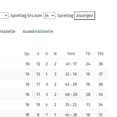
. Spieltag bis zum
. Spieltag
tabelle
Auswärtstabelle
Sp.
S
U
N
Tore
TD
Pkt.
16
12
2
2
41 : 17
24
38
16
12
1
3
32 : 16
16
37
16
11
3
2
42 : 26
16
36
16
11
3
2
48 : 20
28
34
16
10
4
2
35 : 22
13
34
16
8
7
1
44 : 26
18
31