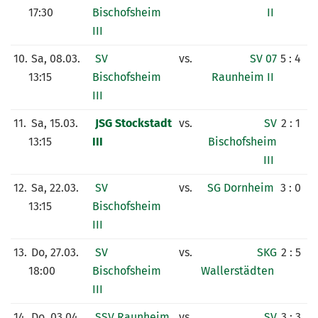
17:30
Bischofsheim
II
III
10.
Sa, 08.03.
SV
vs.
SV 07
5 : 4
13:15
Bischofsheim
Raunheim II
III
11.
Sa, 15.03.
JSG Stockstadt
vs.
SV
2 : 1
13:15
III
Bischofsheim
III
12.
Sa, 22.03.
SV
vs.
SG Dornheim
3 : 0
13:15
Bischofsheim
III
13.
Do, 27.03.
SV
vs.
SKG
2 : 5
18:00
Bischofsheim
Wallerstädten
III
14.
Do, 03.04.
SSV Raunheim
vs.
SV
3 : 3