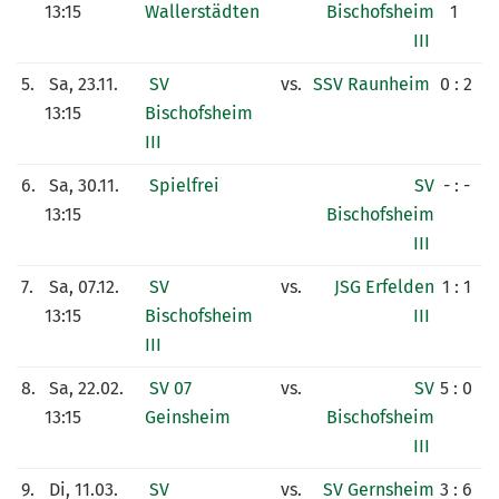
13:15
Wallerstädten
Bischofsheim
1
III
5.
Sa, 23.11.
SV
vs.
SSV Raunheim
0 : 2
13:15
Bischofsheim
III
6.
Sa, 30.11.
Spielfrei
SV
- : -
13:15
Bischofsheim
III
7.
Sa, 07.12.
SV
vs.
JSG Erfelden
1 : 1
13:15
Bischofsheim
III
III
8.
Sa, 22.02.
SV 07
vs.
SV
5 : 0
13:15
Geinsheim
Bischofsheim
III
9.
Di, 11.03.
SV
vs.
SV Gernsheim
3 : 6