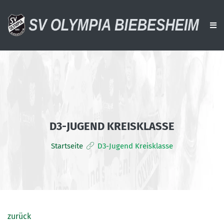
AKTUELLES
VEREIN
AKTIVE
D3-JUGEND KREISKLASSE
ALTE HERREN
Startseite
D3-Jugend Kreisklasse
JUGENDTEAMS
DOWNLOADS
VERANSTALTUNGEN
SPONSOREN
zurück