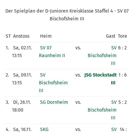
KUNSTRASENPLATZ
Der Spielplan der D-Junioren Kreisklasse Staffel 4 - SV 07
ARCHIV
Bischofsheim III
ST
Anstoss
Heim
Gast
Tore
1.
Sa, 02.11.
SV 07
vs.
SV
6 : 2
13:15
Raunheim II
Bischofsheim
III
2.
Sa, 09.11.
SV
vs.
JSG Stockstadt
1 : 6
13:15
Bischofsheim
III
III
3.
Di, 26.11.
SG Dornheim
vs.
SV
5 : 2
18:00
Bischofsheim
III
4.
Sa, 16.11.
SKG
vs.
SV
14 :