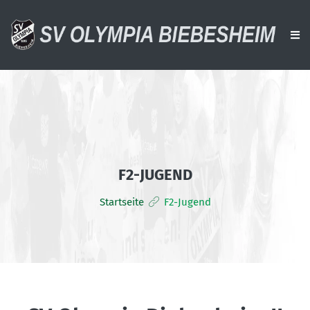
AKTUELLES
VEREIN
AKTIVE
F2-JUGEND
ALTE HERREN
Startseite
F2-Jugend
JUGENDTEAMS
DOWNLOADS
VERANSTALTUNGEN
SPONSOREN