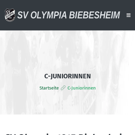
AKTUELLES
VEREIN
AKTIVE
C-JUNIORINNEN
ALTE HERREN
Startseite
C-Juniorinnen
JUGENDTEAMS
DOWNLOADS
VERANSTALTUNGEN
SPONSOREN