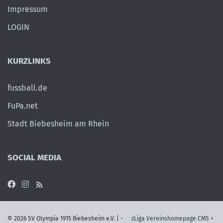
Impressum
LOGIN
KURZLINKS
fussball.de
FuPa.net
Stadt Biebesheim am Rhein
SOCIAL MEDIA
©
2026 SV Olympia 1915 Biebesheim e.V. | -
zLiga Vereinshomepage CMS +