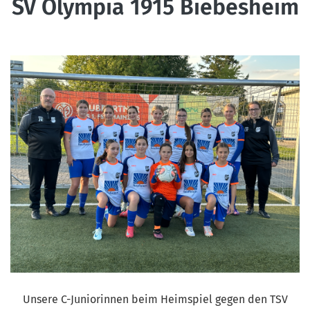
SV Olympia 1915 Biebesheim
KUNSTRASENPLATZ
ARCHIV
Unsere C-Juniorinnen beim Heimspiel gegen den TSV