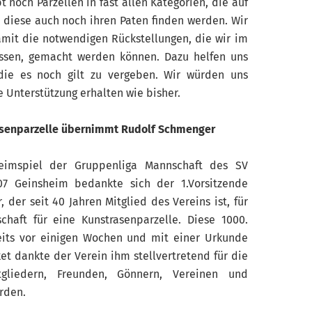
bt noch Parzellen in fast allen Kategorien, die auf
s diese auch noch ihren Paten finden werden. Wir
damit die notwendigen Rückstellungen, die wir im
ssen, gemacht werden können. Dazu helfen uns
 die es noch gilt zu vergeben. Wir würden uns
e Unterstützung erhalten wie bisher.
rasenparzelle übernimmt Rudolf Schmenger
eimspiel der Gruppenliga Mannschaft des SV
 Geinsheim bedankte sich der 1.Vorsitzende
 der seit 40 Jahren Mitglied des Vereins ist, für
haft für eine Kunstrasenparzelle. Diese 1000.
reits vor einigen Wochen und mit einer Urkunde
t dankte der Verein ihm stellvertretend für die
tgliedern, Freunden, Gönnern, Vereinen und
rden.