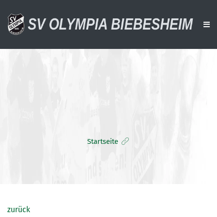
AKTUELLES
VEREIN
AKTIVE
ALTE HERREN
Startseite
JUGENDTEAMS
DOWNLOADS
VERANSTALTUNGEN
SPONSOREN
zurück