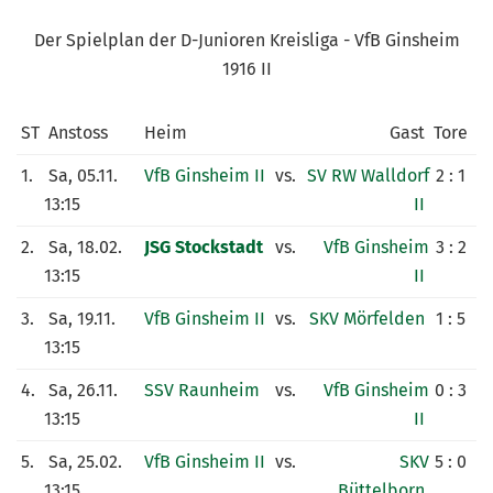
KUNSTRASENPLATZ
Der Spielplan der D-Junioren Kreisliga - VfB Ginsheim
ARCHIV
1916 II
ST
Anstoss
Heim
Gast
Tore
1.
Sa, 05.11.
VfB Ginsheim II
vs.
SV RW Walldorf
2 : 1
13:15
II
2.
Sa, 18.02.
JSG Stockstadt
vs.
VfB Ginsheim
3 : 2
13:15
II
3.
Sa, 19.11.
VfB Ginsheim II
vs.
SKV Mörfelden
1 : 5
13:15
4.
Sa, 26.11.
SSV Raunheim
vs.
VfB Ginsheim
0 : 3
13:15
II
5.
Sa, 25.02.
VfB Ginsheim II
vs.
SKV
5 : 0
13:15
Büttelborn