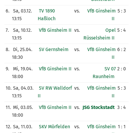
6.
Sa, 03.12.
TV 1890
vs.
VfB Ginsheim
5 : 3
13:15
Haßloch
II
7.
Sa, 10.12.
VfB Ginsheim II
vs.
Opel
5 : 4
13:15
Rüsselsheim II
8.
Di, 25.04.
SV Gernsheim
vs.
VfB Ginsheim
6 : 2
18:30
II
9.
Mi, 19.04.
VfB Ginsheim II
vs.
SV 07
2 : 0
18:00
Raunheim
10.
Sa, 04.03.
SV RW Walldorf
vs.
VfB Ginsheim
5 : 3
13:15
II
II
11.
Mi, 03.05.
VfB Ginsheim II
vs.
JSG Stockstadt
3 : 4
18:00
12.
Sa, 11.03.
SKV Mörfelden
vs.
VfB Ginsheim
1 : 1