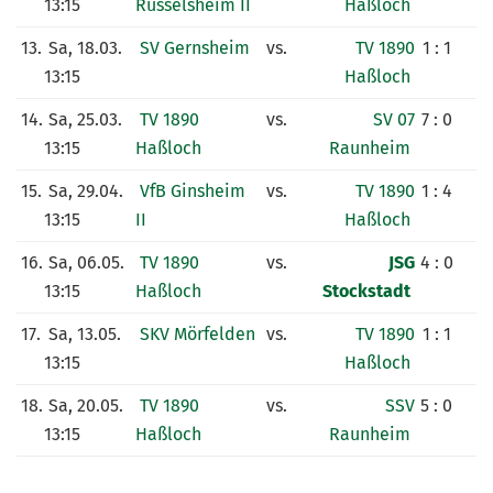
13:15
Rüsselsheim II
Haßloch
13.
Sa, 18.03.
SV Gernsheim
vs.
TV 1890
1 : 1
13:15
Haßloch
14.
Sa, 25.03.
TV 1890
vs.
SV 07
7 : 0
13:15
Haßloch
Raunheim
15.
Sa, 29.04.
VfB Ginsheim
vs.
TV 1890
1 : 4
13:15
II
Haßloch
16.
Sa, 06.05.
TV 1890
vs.
JSG
4 : 0
13:15
Haßloch
Stockstadt
17.
Sa, 13.05.
SKV Mörfelden
vs.
TV 1890
1 : 1
13:15
Haßloch
18.
Sa, 20.05.
TV 1890
vs.
SSV
5 : 0
13:15
Haßloch
Raunheim