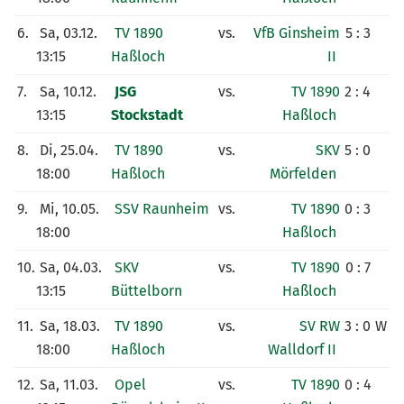
6.
Sa, 03.12.
TV 1890
vs.
VfB Ginsheim
5 : 3
13:15
Haßloch
II
7.
Sa, 10.12.
JSG
vs.
TV 1890
2 : 4
13:15
Stockstadt
Haßloch
8.
Di, 25.04.
TV 1890
vs.
SKV
5 : 0
18:00
Haßloch
Mörfelden
9.
Mi, 10.05.
SSV Raunheim
vs.
TV 1890
0 : 3
18:00
Haßloch
10.
Sa, 04.03.
SKV
vs.
TV 1890
0 : 7
13:15
Büttelborn
Haßloch
11.
Sa, 18.03.
TV 1890
vs.
SV RW
3 : 0
W
18:00
Haßloch
Walldorf II
12.
Sa, 11.03.
Opel
vs.
TV 1890
0 : 4