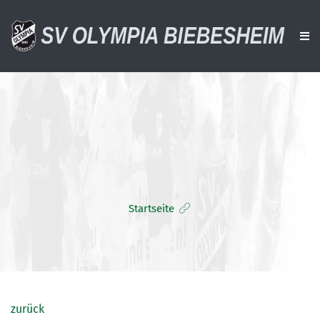
AKTUELLES
VEREIN
AKTIVE
ALTE HERREN
Startseite
JUGENDTEAMS
DOWNLOADS
VERANSTALTUNGEN
SPONSOREN
zurück