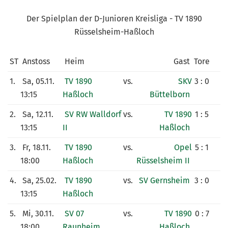
KUNSTRASENPLATZ
Der Spielplan der D-Junioren Kreisliga - TV 1890
ARCHIV
Rüsselsheim-Haßloch
ST
Anstoss
Heim
Gast
Tore
1.
Sa, 05.11.
TV 1890
vs.
SKV
3 : 0
13:15
Haßloch
Büttelborn
2.
Sa, 12.11.
SV RW Walldorf
vs.
TV 1890
1 : 5
13:15
II
Haßloch
3.
Fr, 18.11.
TV 1890
vs.
Opel
5 : 1
18:00
Haßloch
Rüsselsheim II
4.
Sa, 25.02.
TV 1890
vs.
SV Gernsheim
3 : 0
13:15
Haßloch
5.
Mi, 30.11.
SV 07
vs.
TV 1890
0 : 7
18:00
Raunheim
Haßloch