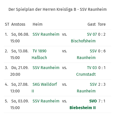
KUNSTRASENPLATZ
Der Spielplan der Herren Kreisliga B - SSV Raunheim
ARCHIV
ST
Anstoss
Heim
Gast
Tore
1.
So, 06.08.
SSV Raunheim
vs.
SV 07
0 : 2
15:00
Bischofsheim
2.
So, 13.08.
TV 1890
vs.
SSV
0 : 6
15:00
Haßloch
Raunheim
3.
Do, 21.09.
SSV Raunheim
vs.
TV 03
0 : 1
20:00
Crumstadt
4.
So, 27.08.
SKG Walldorf
vs.
SSV
2 : 3
13:00
II
Raunheim
5.
So, 03.09.
SSV Raunheim
vs.
SVO
7 : 1
15:00
Biebesheim II