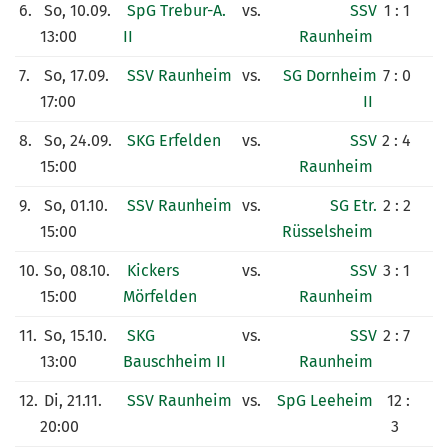
6.
So, 10.09.
SpG Trebur-A.
vs.
SSV
1 : 1
13:00
II
Raunheim
7.
So, 17.09.
SSV Raunheim
vs.
SG Dornheim
7 : 0
17:00
II
8.
So, 24.09.
SKG Erfelden
vs.
SSV
2 : 4
15:00
Raunheim
9.
So, 01.10.
SSV Raunheim
vs.
SG Etr.
2 : 2
15:00
Rüsselsheim
10.
So, 08.10.
Kickers
vs.
SSV
3 : 1
15:00
Mörfelden
Raunheim
11.
So, 15.10.
SKG
vs.
SSV
2 : 7
13:00
Bauschheim II
Raunheim
12.
Di, 21.11.
SSV Raunheim
vs.
SpG Leeheim
12 :
20:00
3