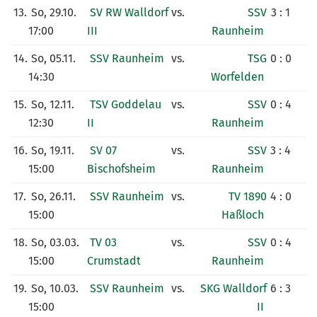
13.
So, 29.10.
SV RW Walldorf
vs.
SSV
3 : 1
17:00
III
Raunheim
14.
So, 05.11.
SSV Raunheim
vs.
TSG
0 : 0
14:30
Worfelden
15.
So, 12.11.
TSV Goddelau
vs.
SSV
0 : 4
12:30
II
Raunheim
16.
So, 19.11.
SV 07
vs.
SSV
3 : 4
15:00
Bischofsheim
Raunheim
17.
So, 26.11.
SSV Raunheim
vs.
TV 1890
4 : 0
15:00
Haßloch
18.
So, 03.03.
TV 03
vs.
SSV
0 : 4
15:00
Crumstadt
Raunheim
19.
So, 10.03.
SSV Raunheim
vs.
SKG Walldorf
6 : 3
15:00
II