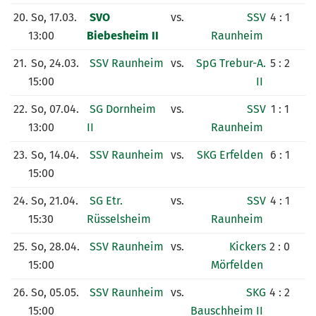
20.
So, 17.03.
SVO
vs.
SSV
4 : 1
13:00
Biebesheim II
Raunheim
21.
So, 24.03.
SSV Raunheim
vs.
SpG Trebur-A.
5 : 2
15:00
II
22.
So, 07.04.
SG Dornheim
vs.
SSV
1 : 1
13:00
II
Raunheim
23.
So, 14.04.
SSV Raunheim
vs.
SKG Erfelden
6 : 1
15:00
24.
So, 21.04.
SG Etr.
vs.
SSV
4 : 1
15:30
Rüsselsheim
Raunheim
25.
So, 28.04.
SSV Raunheim
vs.
Kickers
2 : 0
15:00
Mörfelden
26.
So, 05.05.
SSV Raunheim
vs.
SKG
4 : 2
15:00
Bauschheim II