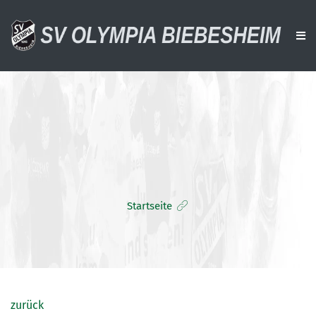
AKTUELLES
VEREIN
AKTIVE
ALTE HERREN
Startseite
JUGENDTEAMS
DOWNLOADS
VERANSTALTUNGEN
SPONSOREN
zurück