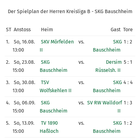
KUNSTRASENPLATZ
Der Spielplan der Herren Kreisliga B - SKG Bauschheim
ARCHIV
ST
Anstoss
Heim
Gast
Tore
1.
So, 16.08.
SKV Mörfelden
vs.
SKG
1 : 2
13:00
II
Bauschheim
2.
So, 23.08.
SKG
vs.
Dersim
5 : 1
15:00
Bauschheim
Rüsselsh. II
3.
So, 30.08.
TSV
vs.
SKG
4 : 4
13:00
Wolfskehlen II
Bauschheim
4.
So, 06.09.
SKG
vs.
SV RW Walldorf
1 : 3
15:00
Bauschheim
II
5.
So, 13.09.
TV 1890
vs.
SKG
1 : 2
15:00
Haßloch
Bauschheim