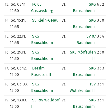
13.
So, 08.11.
FC 05
vs.
SKG
6 : 2
14:30
Gustavsburg
Bauschheim
14.
So, 15.11.
SV Klein-Gerau
vs.
SKG
3 : 0
14:45
Bauschheim
15.
So, 22.11.
SKG
vs.
SV 07
3 : 4
14:45
Bauschheim
Raunheim
16.
So, 29.11.
SKG
vs.
SKV Mörfelden
2 : 0
14:30
Bauschheim
II
17.
So, 06.12.
Dersim
vs.
SKG
3 : 3
12:00
Rüsselsh. II
Bauschheim
18.
So, 06.03.
SKG
vs.
TSV
3 : 1
15:00
Bauschheim
Wolfskehlen II
19.
So, 13.03.
SV RW Walldorf
vs.
SKG
3 : 1
13:00
II
Bauschheim