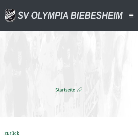
AKTUELLES
VEREIN
AKTIVE
ALTE HERREN
Startseite
JUGENDTEAMS
DOWNLOADS
VERANSTALTUNGEN
SPONSOREN
zurück