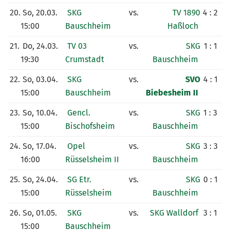
20.
So, 20.03.
SKG
vs.
TV 1890
4 : 2
15:00
Bauschheim
Haßloch
21.
Do, 24.03.
TV 03
vs.
SKG
1 : 1
19:30
Crumstadt
Bauschheim
22.
So, 03.04.
SKG
vs.
SVO
4 : 1
15:00
Bauschheim
Biebesheim II
23.
So, 10.04.
Gencl.
vs.
SKG
1 : 3
15:00
Bischofsheim
Bauschheim
24.
So, 17.04.
Opel
vs.
SKG
3 : 3
16:00
Rüsselsheim II
Bauschheim
25.
So, 24.04.
SG Etr.
vs.
SKG
0 : 1
15:00
Rüsselsheim
Bauschheim
26.
So, 01.05.
SKG
vs.
SKG Walldorf
3 : 1
15:00
Bauschheim