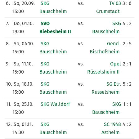
6.
So, 20.09.
SKG
vs.
TV 03
3 : 6
15:00
Bauschheim
Crumstadt
7.
Do, 01.10.
SVO
vs.
SKG
4 : 2
19:00
Biebesheim II
Bauschheim
8.
So, 04.10.
SKG
vs.
Gencl.
2 : 5
15:00
Bauschheim
Bischofsheim
9.
So, 11.10.
SKG
vs.
Opel
2 : 1
15:00
Bauschheim
Rüsselsheim II
10.
So, 18.10.
SKG
vs.
SG Etr.
5 : 2
15:00
Bauschheim
Rüsselsheim
11.
So, 25.10.
SKG Walldorf
vs.
SKG
1 : 1
15:00
Bauschheim
12.
So, 01.11.
SKG
vs.
SC 1948
4 : 2
14:30
Bauschheim
Astheim