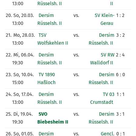
13:00
Rüsselsh. II
II
20.
So, 20.03.
Dersim
vs.
SV Klein-
1 : 2
13:00
Rüsselsh. II
Gerau
21.
Mo, 28.03.
TSV
vs.
Dersim
3 : 2
13:00
Wolfskehlen II
Rüsselsh. II
22.
Mi, 06.04.
Dersim
vs.
SV RW
2 : 4
19:30
Rüsselsh. II
Walldorf II
23.
So, 10.04.
TV 1890
vs.
Dersim
6 : 0
15:00
Haßloch
Rüsselsh. II
24.
So, 17.04.
Dersim
vs.
TV 03
1 : 1
13:00
Rüsselsh. II
Crumstadt
25.
Di, 19.04.
SVO
vs.
Dersim
3 : 1
19:30
Biebesheim II
Rüsselsh. II
26.
So, 01.05.
Dersim
vs.
Gencl.
0 : 1