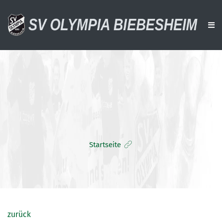
AKTUELLES
VEREIN
AKTIVE
ALTE HERREN
Startseite
JUGENDTEAMS
DOWNLOADS
VERANSTALTUNGEN
SPONSOREN
zurück