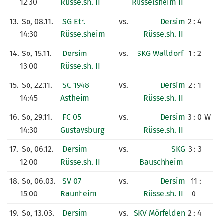
12:30
Rüsselsh. II
Rüsselsheim II
13.
So, 08.11.
SG Etr.
vs.
Dersim
2 : 4
14:30
Rüsselsheim
Rüsselsh. II
14.
So, 15.11.
Dersim
vs.
SKG Walldorf
1 : 2
13:00
Rüsselsh. II
15.
So, 22.11.
SC 1948
vs.
Dersim
2 : 1
14:45
Astheim
Rüsselsh. II
16.
So, 29.11.
FC 05
vs.
Dersim
3 : 0
W
14:30
Gustavsburg
Rüsselsh. II
17.
So, 06.12.
Dersim
vs.
SKG
3 : 3
12:00
Rüsselsh. II
Bauschheim
18.
So, 06.03.
SV 07
vs.
Dersim
11 :
15:00
Raunheim
Rüsselsh. II
0
19.
So, 13.03.
Dersim
vs.
SKV Mörfelden
2 : 4