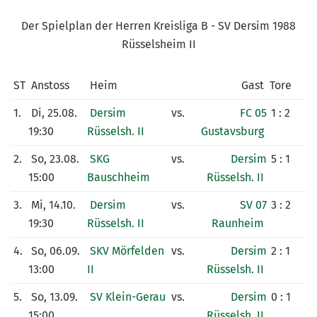
KUNSTRASENPLATZ
Der Spielplan der Herren Kreisliga B - SV Dersim 1988
ARCHIV
Rüsselsheim II
ST
Anstoss
Heim
Gast
Tore
1.
Di, 25.08.
Dersim
vs.
FC 05
1 : 2
19:30
Rüsselsh. II
Gustavsburg
2.
So, 23.08.
SKG
vs.
Dersim
5 : 1
15:00
Bauschheim
Rüsselsh. II
3.
Mi, 14.10.
Dersim
vs.
SV 07
3 : 2
19:30
Rüsselsh. II
Raunheim
4.
So, 06.09.
SKV Mörfelden
vs.
Dersim
2 : 1
13:00
II
Rüsselsh. II
5.
So, 13.09.
SV Klein-Gerau
vs.
Dersim
0 : 1
15:00
Rüsselsh. II