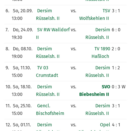
6.
So, 20.09.
Dersim
vs.
TSV
3 : 1
13:00
Rüsselsh. II
Wolfskehlen II
7.
Do, 24.09.
SV RW Walldorf
vs.
Dersim
6 : 0
19:30
II
Rüsselsh. II
8.
Do, 08.10.
Dersim
vs.
TV 1890
2 : 0
19:00
Rüsselsh. II
Haßloch
9.
So, 11.10.
TV 03
vs.
Dersim
1 : 2
15:00
Crumstadt
Rüsselsh. II
10.
So, 18.10.
Dersim
vs.
SVO
0 : 3
W
13:00
Rüsselsh. II
Biebesheim II
11.
So, 25.10.
Gencl.
vs.
Dersim
3 : 1
15:00
Bischofsheim
Rüsselsh. II
12.
So, 01.11.
Dersim
vs.
Opel
4 : 1