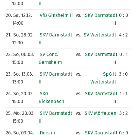
13:00
II
20.
Sa, 12.12.
VfB Ginsheim II
vs.
SKV Darmstadt
0 : 0
14:00
II
21.
So, 28.02.
SKV Darmstadt
vs.
SV Weiterstadt
4 : 2
12:30
II
22.
So, 06.03.
SV Conc.
vs.
SKV Darmstadt
0 : 1
15:00
Gernsheim
II
23.
So, 13.03.
SKV Darmstadt
vs.
SpG It.
3 : 0
13:00
II
Weiterstadt
24.
So, 20.03.
SKG
vs.
SKV Darmstadt
1 : 1
15:00
Bickenbach
II
25.
Mo, 28.03.
SKV Darmstadt
vs.
SKV Mörfelden
3 : 2
15:00
II
26.
So, 03.04.
Dersim
vs.
SKV Darmstadt
0 : 0