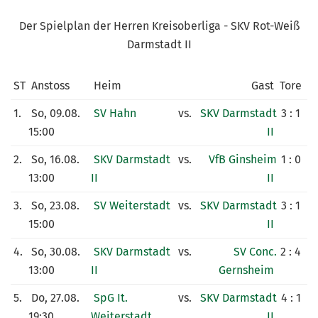
KUNSTRASENPLATZ
Der Spielplan der Herren Kreisoberliga - SKV Rot-Weiß
ARCHIV
Darmstadt II
ST
Anstoss
Heim
Gast
Tore
1.
So, 09.08.
SV Hahn
vs.
SKV Darmstadt
3 : 1
15:00
II
2.
So, 16.08.
SKV Darmstadt
vs.
VfB Ginsheim
1 : 0
13:00
II
II
3.
So, 23.08.
SV Weiterstadt
vs.
SKV Darmstadt
3 : 1
15:00
II
4.
So, 30.08.
SKV Darmstadt
vs.
SV Conc.
2 : 4
13:00
II
Gernsheim
5.
Do, 27.08.
SpG It.
vs.
SKV Darmstadt
4 : 1
19:30
Weiterstadt
II