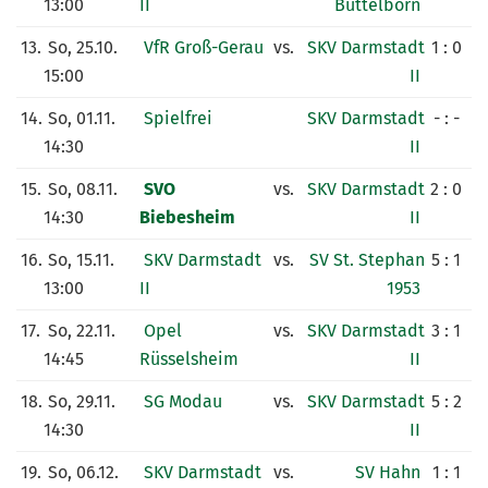
13:00
II
Büttelborn
13.
So, 25.10.
VfR Groß-Gerau
vs.
SKV Darmstadt
1 : 0
15:00
II
14.
So, 01.11.
Spielfrei
SKV Darmstadt
- : -
14:30
II
15.
So, 08.11.
SVO
vs.
SKV Darmstadt
2 : 0
14:30
Biebesheim
II
16.
So, 15.11.
SKV Darmstadt
vs.
SV St. Stephan
5 : 1
13:00
II
1953
17.
So, 22.11.
Opel
vs.
SKV Darmstadt
3 : 1
14:45
Rüsselsheim
II
18.
So, 29.11.
SG Modau
vs.
SKV Darmstadt
5 : 2
14:30
II
19.
So, 06.12.
SKV Darmstadt
vs.
SV Hahn
1 : 1