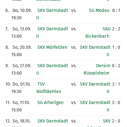
6.
Do, 10.09.
SKV Darmstadt
vs.
SG Modau
0 : 1
19:30
II
7.
So, 13.09.
SKV Darmstadt
vs.
SKG
2 : 2
13:00
II
Bickenbach
8.
So, 20.09.
SKV Mörfelden
vs.
SKV Darmstadt
1 : 0
15:00
II
9.
So, 27.09.
SKV Darmstadt
vs.
Dersim
0 : 2
13:00
II
Rüsselsheim
10.
Do, 01.10.
TSV
vs.
SKV Darmstadt
2 : 1
19:30
Wolfskehlen
II
11.
So, 11.10.
SG Arheilgen
vs.
SKV Darmstadt
3 : 0
15:00
II
12.
So, 18.10.
SKV Darmstadt
vs.
SKV
2 : 0