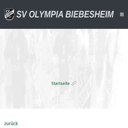
AKTUELLES
VEREIN
AKTIVE
ALTE HERREN
Startseite
JUGENDTEAMS
DOWNLOADS
VERANSTALTUNGEN
SPONSOREN
zurück