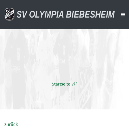
AKTUELLES
VEREIN
AKTIVE
ALTE HERREN
Startseite
JUGENDTEAMS
DOWNLOADS
VERANSTALTUNGEN
SPONSOREN
zurück