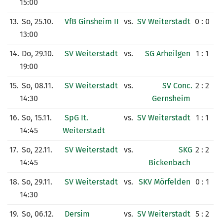
15:00
13.
So, 25.10.
VfB Ginsheim II
vs.
SV Weiterstadt
0 : 0
13:00
14.
Do, 29.10.
SV Weiterstadt
vs.
SG Arheilgen
1 : 1
19:00
15.
So, 08.11.
SV Weiterstadt
vs.
SV Conc.
2 : 2
14:30
Gernsheim
16.
So, 15.11.
SpG It.
vs.
SV Weiterstadt
1 : 1
14:45
Weiterstadt
17.
So, 22.11.
SV Weiterstadt
vs.
SKG
2 : 2
14:45
Bickenbach
18.
So, 29.11.
SV Weiterstadt
vs.
SKV Mörfelden
0 : 1
14:30
19.
So, 06.12.
Dersim
vs.
SV Weiterstadt
5 : 2