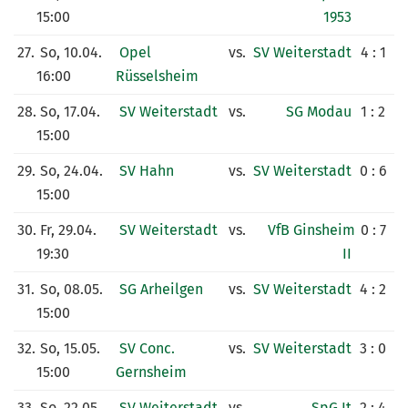
15:00
1953
27.
So, 10.04.
Opel
vs.
SV Weiterstadt
4 : 1
16:00
Rüsselsheim
28.
So, 17.04.
SV Weiterstadt
vs.
SG Modau
1 : 2
15:00
29.
So, 24.04.
SV Hahn
vs.
SV Weiterstadt
0 : 6
15:00
30.
Fr, 29.04.
SV Weiterstadt
vs.
VfB Ginsheim
0 : 7
19:30
II
31.
So, 08.05.
SG Arheilgen
vs.
SV Weiterstadt
4 : 2
15:00
32.
So, 15.05.
SV Conc.
vs.
SV Weiterstadt
3 : 0
15:00
Gernsheim
33.
So, 22.05.
SV Weiterstadt
vs.
SpG It.
2 : 4