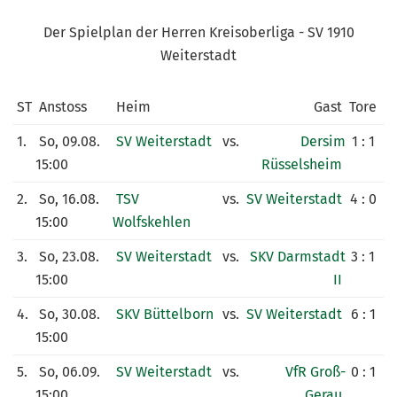
KUNSTRASENPLATZ
Der Spielplan der Herren Kreisoberliga - SV 1910
ARCHIV
Weiterstadt
ST
Anstoss
Heim
Gast
Tore
1.
So, 09.08.
SV Weiterstadt
vs.
Dersim
1 : 1
15:00
Rüsselsheim
2.
So, 16.08.
TSV
vs.
SV Weiterstadt
4 : 0
15:00
Wolfskehlen
3.
So, 23.08.
SV Weiterstadt
vs.
SKV Darmstadt
3 : 1
15:00
II
4.
So, 30.08.
SKV Büttelborn
vs.
SV Weiterstadt
6 : 1
15:00
5.
So, 06.09.
SV Weiterstadt
vs.
VfR Groß-
0 : 1
15:00
Gerau