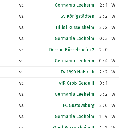
vs.
Germania Leeheim
2 : 1
W
vs.
SV Königstädten
2 : 2
W
vs.
Hillal Rüsselsheim
2 : 2
W
vs.
Germania Leeheim
0 : 3
W
vs.
Dersim Rüsselsheim 2
2 : 0
vs.
Germania Leeheim
0 : 4
W
vs.
TV 1890 Haßloch
2 : 2
W
vs.
VfR Groß-Gerau II
0 : 1
vs.
Germania Leeheim
5 : 2
W
vs.
FC Gustavsburg
2 : 0
W
vs.
Germania Leeheim
1 : 4
W
vs.
Opel Rüsselsheim II
1 : 3
W