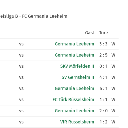
reisliga B - FC Germania Leeheim
Gast
Tore
vs.
Germania Leeheim
3 : 3
W
vs.
Germania Leeheim
2 : 5
W
vs.
SKV Mörfelden II
0 : 1
W
vs.
SV Gernsheim II
4 : 1
W
vs.
Germania Leeheim
5 : 1
W
vs.
FC Türk Rüsselsheim
1 : 1
W
vs.
Germania Leeheim
2 : 0
W
vs.
VfR Rüsselsheim
1 : 2
W