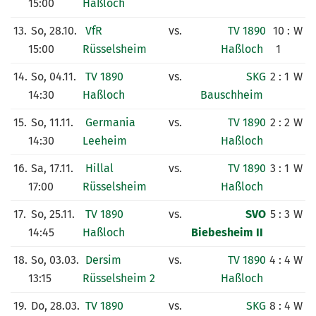
15:00
Haßloch
13.
So, 28.10.
VfR
vs.
TV 1890
10 :
W
15:00
Rüsselsheim
Haßloch
1
14.
So, 04.11.
TV 1890
vs.
SKG
2 : 1
W
14:30
Haßloch
Bauschheim
15.
So, 11.11.
Germania
vs.
TV 1890
2 : 2
W
14:30
Leeheim
Haßloch
16.
Sa, 17.11.
Hillal
vs.
TV 1890
3 : 1
W
17:00
Rüsselsheim
Haßloch
17.
So, 25.11.
TV 1890
vs.
SVO
5 : 3
W
14:45
Haßloch
Biebesheim II
18.
So, 03.03.
Dersim
vs.
TV 1890
4 : 4
W
13:15
Rüsselsheim 2
Haßloch
19.
Do, 28.03.
TV 1890
vs.
SKG
8 : 4
W