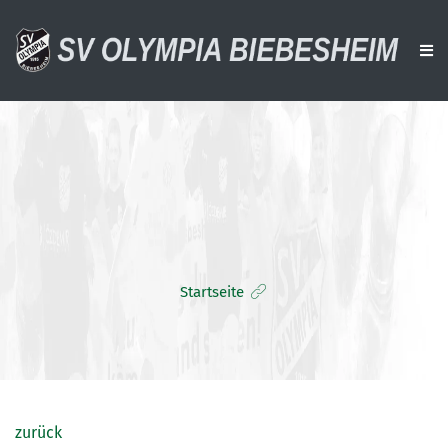
AKTUELLES
VEREIN
AKTIVE
ALTE HERREN
Startseite
JUGENDTEAMS
DOWNLOADS
VERANSTALTUNGEN
SPONSOREN
zurück