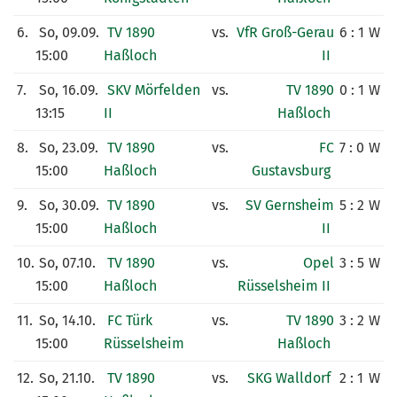
6.
So, 09.09.
TV 1890
vs.
VfR Groß-Gerau
6 : 1
W
15:00
Haßloch
II
7.
So, 16.09.
SKV Mörfelden
vs.
TV 1890
0 : 1
W
13:15
II
Haßloch
8.
So, 23.09.
TV 1890
vs.
FC
7 : 0
W
15:00
Haßloch
Gustavsburg
9.
So, 30.09.
TV 1890
vs.
SV Gernsheim
5 : 2
W
15:00
Haßloch
II
10.
So, 07.10.
TV 1890
vs.
Opel
3 : 5
W
15:00
Haßloch
Rüsselsheim II
11.
So, 14.10.
FC Türk
vs.
TV 1890
3 : 2
W
15:00
Rüsselsheim
Haßloch
12.
So, 21.10.
TV 1890
vs.
SKG Walldorf
2 : 1
W