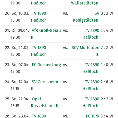
19:00
Haßloch
Wallerstädten
20.
So, 10.03.
TV 1890
vs.
SV
3 : 2
W
15:00
Haßloch
Königstädten
21.
Di, 09.04.
VfR Groß-Gerau
vs.
TV 1890
2 : 4
W
19:00
II
Haßloch
22.
So, 24.03.
TV 1890
vs.
SKV Mörfelden
7 : 2
W
15:00
Haßloch
II
23.
So, 07.04.
FC Gustavsburg
vs.
TV 1890
1 : 0
W
15:00
Haßloch
24.
So, 14.04.
SV Gernsheim
vs.
TV 1890
2 : 6
W
13:15
II
Haßloch
25.
So, 21.04.
Opel
vs.
TV 1890
2 : 2
W
13:15
Rüsselsheim II
Haßloch
26.
So, 28.04.
TV 1890
vs.
FC Türk
3 : 4
W