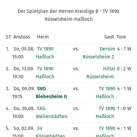
KUNSTRASENPLATZ
Der Spielplan der Herren Kreisliga B - TV 1890
ARCHIV
Rüsselsheim-Haßloch
ST
Anstoss
Heim
Gast
Tore
1.
So, 05.08.
TV 1890
vs.
Dersim
4 : 7
W
15:00
Haßloch
Rüsselsheim 2
2.
Do, 13.09.
TV 1890
vs.
Hillal
0 : 2
W
19:30
Haßloch
Rüsselsheim
3.
Do, 06.09.
SVO
vs.
TV 1890
4 : 1
W
19:15
Biebesheim II
Haßloch
4.
Do, 30.08.
SKG
vs.
TV 1890
1 : 0
W
19:00
Wallerstädten
Haßloch
5.
So, 02.09.
SV
vs.
TV 1890
4 : 1
W
15:00
Königstädten
Haßloch