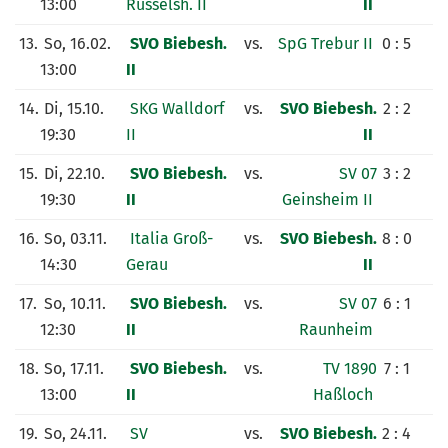
13:00
Rüsselsh. II
II
13.
So, 16.02.
SVO Biebesh.
vs.
SpG Trebur II
0 : 5
13:00
II
14.
Di, 15.10.
SKG Walldorf
vs.
SVO Biebesh.
2 : 2
19:30
II
II
15.
Di, 22.10.
SVO Biebesh.
vs.
SV 07
3 : 2
19:30
II
Geinsheim II
16.
So, 03.11.
Italia Groß-
vs.
SVO Biebesh.
8 : 0
14:30
Gerau
II
17.
So, 10.11.
SVO Biebesh.
vs.
SV 07
6 : 1
12:30
II
Raunheim
18.
So, 17.11.
SVO Biebesh.
vs.
TV 1890
7 : 1
13:00
II
Haßloch
19.
So, 24.11.
SV
vs.
SVO Biebesh.
2 : 4