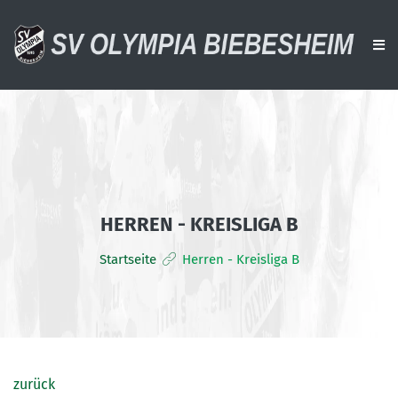
AKTUELLES
VEREIN
AKTIVE
HERREN - KREISLIGA B
ALTE HERREN
Startseite
Herren - Kreisliga B
JUGENDTEAMS
DOWNLOADS
VERANSTALTUNGEN
SPONSOREN
zurück