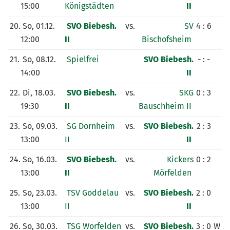
15:00
Königstädten
II
20.
So, 01.12.
SVO Biebesh.
vs.
SV
4 : 6
12:00
II
Bischofsheim
21.
So, 08.12.
Spielfrei
SVO Biebesh.
- : -
14:00
II
22.
Di, 18.03.
SVO Biebesh.
vs.
SKG
0 : 3
19:30
II
Bauschheim II
23.
So, 09.03.
SG Dornheim
vs.
SVO Biebesh.
2 : 3
13:00
II
II
24.
So, 16.03.
SVO Biebesh.
vs.
Kickers
0 : 2
13:00
II
Mörfelden
25.
So, 23.03.
TSV Goddelau
vs.
SVO Biebesh.
2 : 0
13:00
II
II
26.
So, 30.03.
TSG Worfelden
vs.
SVO Biebesh.
3 : 0
W