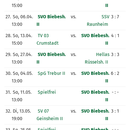
15:00
II
27.
So, 06.04.
SVO Biebesh.
vs.
SSV
3 : 7
13:00
II
Raunheim
28.
So, 13.04.
TV 03
vs.
SVO Biebesh.
4 : 1
15:00
Crumstadt
II
29.
So, 27.04.
SVO Biebesh.
vs.
Hellas
3 : 3
13:00
II
Rüsselsh. II
30.
So, 04.05.
SpG Trebur II
vs.
SVO Biebesh.
6 : 2
13:00
II
31.
So, 11.05.
Spielfrei
SVO Biebesh.
- : -
13:00
II
32.
Di, 13.05.
SV 07
vs.
SVO Biebesh.
3 : 1
19:00
Geinsheim II
II
33.
So, 25.05.
Spielfrei
SVO Biebesh.
- : -