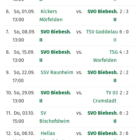
6.
So, 01.09.
Kickers
vs.
SVO Biebesh.
2 : 3
13:00
Mörfelden
II
7.
So, 08.09.
SVO Biebesh.
vs.
TSV Goddelau
6 : 0
13:00
II
II
8.
So, 15.09.
SVO Biebesh.
vs.
TSG
4 : 3
13:00
II
Worfelden
9.
So, 22.09.
SSV Raunheim
vs.
SVO Biebesh.
2 : 2
17:00
II
10.
So, 29.09.
SVO Biebesh.
vs.
TV 03
2 : 2
13:00
II
Crumstadt
11.
Do, 03.10.
SV
vs.
SVO Biebesh.
6 : 2
15:00
Bischofsheim
II
12.
So, 06.10.
Hellas
vs.
SVO Biebesh.
3 : 6