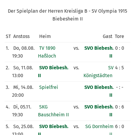
KUNSTRASENPLATZ
Der Spielplan der Herren Kreisliga B - SV Olympia 1915
ARCHIV
Biebesheim II
ST
Anstoss
Heim
Gast
Tore
1.
Do, 08.08.
TV 1890
vs.
SVO Biebesh.
0 : 0
19:30
Haßloch
II
2.
So, 11.08.
SVO Biebesh.
vs.
SV
4 : 5
13:00
II
Königstädten
3.
Mi, 14.08.
Spielfrei
SVO Biebesh.
- : -
20:00
II
4.
Di, 05.11.
SKG
vs.
SVO Biebesh.
0 : 6
19:30
Bauschheim II
II
5.
So, 25.08.
SVO Biebesh.
vs.
SG Dornheim
6 : 0
13:00
II
II