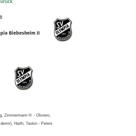
zurück
 B
pia Biebesheim II
ng, Zimmermann H. - Oliviero,
demir), Harth, Taskin - Peters