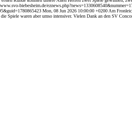
er ersten Runde konnten unsere Alten Herren zwei Spiele gewinnen, zwe
://www.svo-biebesheim.de/eznews.php?news=1330608540&nummer
95&guid=1780865423
Mon, 08 Jun 2026 10:00:00 +0200
Am Fronleic
die Spiele waren aber umso intensiver. Vielen Dank an den SV Concord