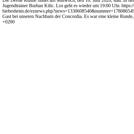
Die zweite Runde findet am Mittwoch, den 10. Juni 2026, statt. In d
Jugendtrainer Burhan Kilic. Los geht es wieder um 19:00 Uhr.
https
biebesheim.de/eznews.php?news=1330608540&nummer=17808654
Gast bei unseren Nachbarn der Concordia. Es war eine kleine Runde, 
+0200