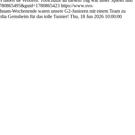
i haben sie verloren. Torschütze an diesem Tag war unser Spieler und
=1780865495&guid=1780865423
https://www.svo-
hnam-Wochenende waren unsere G2-Junioren mit einem Team zu
ia Gernsheim für das tolle Turnier!
Thu, 18 Jun 2026 10:00:00