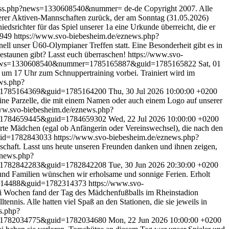
iterss.php?news=1330608540&nummer=
de-de
Copyright 2007. Alle
serer Aktiven-Mannschaften zurück, der am Sonntag (31.05.2026)
srichter für das Spiel unserer 1a eine Urkunde überreicht, die er
6949
https://www.svo-biebesheim.de/eznews.php?
nell unser Ü60-Olympianer Treffen statt. Eine Besonderheit gibt es in
estaunen gibt? Lasst euch überraschen!
https://www.svo-
p?news=1330608540&nummer=1785165887&guid=1785165822
Sat, 01
 um 17 Uhr zum Schnuppertraining vorbei. Trainiert wird im
ws.php?
r=1785164369&guid=1785164200
Thu, 30 Jul 2026 10:00:00 +0200
ine Parzelle, die mit einem Namen oder auch einem Logo auf unserer
www.svo-biebesheim.de/eznews.php?
r=1784659445&guid=1784659302
Wed, 22 Jul 2026 10:00:00 +0200
rte Mädchen (egal ob Anfängerin oder Vereinswechsel), die nach den
uid=1782843033
https://www.svo-biebesheim.de/eznews.php?
dschaft. Lasst uns heute unseren Freunden danken und ihnen zeigen,
znews.php?
r=1782842283&guid=1782842208
Tue, 30 Jun 2026 20:30:00 +0200
n und Familien wünschen wir erholsame und sonnige Ferien. Erholt
2314488&guid=1782314373
https://www.svo-
i Wochen fand der Tag des Mädchenfußballs im Rheinstadion
tennis. Alle hatten viel Spaß an den Stationen, die sie jeweils in
s.php?
r=1782034775&guid=1782034680
Mon, 22 Jun 2026 10:00:00 +0200