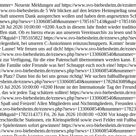
nummer=
Neueste Meldungen auf https://www.svo-biebesheim.de/ezs
/www.svo-biebesheim.de
5
Wir blicken auf den letzten Heimspieltag un
haft unseren Dank aussprechen wollen und haben dem angesetzten Schied
e/eznews.php?news=1330608540&nummer=1785167143&guid=178516
 28 Jul 2026 10:00:00 +0200
Auch in diesem Jahr findet wieder traditio
fen statt. Ob es hierzu etwas aus unserem Vereinsarchiv zu lesen und b
887&guid=1785165822
https://www.svo-biebesheim.de/eznews.ph
elegenheit, bei unseren C-Juniorinnen reinzuschnuppern. Komm‘ heute
 Laune! Wir freuen uns auf dich!
https://www.svo-biebesheim.de/ezne
s://www.svo-biebesheim.de/eznews.php?news=1330608540&numme
z zur Verfügung, für die eine Patenschaft übernommen werden kann. E
 die Familie oder Freunde was her! Schnappt euch noch eine!
https://
s://www.svo-biebesheim.de/eznews.php?news=1330608540&numme
latz? Dann bist du bei uns genau richtig! Wir suchen fußballbegeiste
ebesheim.de/eznews.php?news=1330608540&nummer=1782843089&g
 03 Jul 2026 10:00:00 +0200
Heute ist der Internationale Tag der Freun
 das wir jeden Tag schätzen sollten!
https://www.svo-biebesheim.de/e
s://www.svo-biebesheim.de/eznews.php?news=1330608540&numme
e, Spaß und Freizeit! Allen Mitgliedern und Nichtmitgliedern, Freunde
ww.svo-biebesheim.de/eznews.php?news=1330608540&nummer=178
88&guid=1782314373
Fri, 26 Jun 2026 10:00:00 +0200
Vor knapp dre
rschiedliche Stationen, ein Kleinspielfeld sowie zwei Felder mit Fußball
e Spielerinnen sofort gewinnen!
https://www.svo-biebesheim.de/eznew
s://www.svo-biebesheim.de/eznews.php?news=1330608540&numme