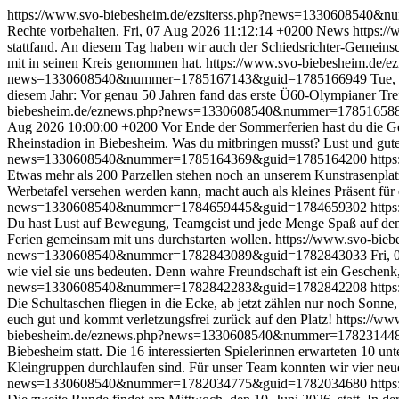
https://www.svo-biebesheim.de/ezsiterss.php?news=1330608540&
Rechte vorbehalten.
Fri, 07 Aug 2026 11:12:14 +0200
News
https:/
stattfand. An diesem Tag haben wir auch der Schiedsrichter-Gemeinsc
mit in seinen Kreis genommen hat.
https://www.svo-biebesheim.d
news=1330608540&nummer=1785167143&guid=1785166949
Tue,
diesem Jahr: Vor genau 50 Jahren fand das erste Ü60-Olympianer Tref
biebesheim.de/eznews.php?news=1330608540&nummer=1785165
Aug 2026 10:00:00 +0200
Vor Ende der Sommerferien hast du die G
Rheinstadion in Biebesheim. Was du mitbringen musst? Lust und gute
news=1330608540&nummer=1785164369&guid=1785164200
http
Etwas mehr als 200 Parzellen stehen noch an unserem Kunstrasenplat
Werbetafel versehen werden kann, macht auch als kleines Präsent für
news=1330608540&nummer=1784659445&guid=1784659302
http
Du hast Lust auf Bewegung, Teamgeist und jede Menge Spaß auf dem P
Ferien gemeinsam mit uns durchstarten wollen.
https://www.svo-bi
news=1330608540&nummer=1782843089&guid=1782843033
Fri,
wie viel sie uns bedeuten. Denn wahre Freundschaft ist ein Geschenk,
news=1330608540&nummer=1782842283&guid=1782842208
http
Die Schultaschen fliegen in die Ecke, ab jetzt zählen nur noch Sonn
euch gut und kommt verletzungsfrei zurück auf den Platz!
https://w
biebesheim.de/eznews.php?news=1330608540&nummer=17823144
Biebesheim statt. Die 16 interessierten Spielerinnen erwarteten 10 unte
Kleingruppen durchlaufen sind. Für unser Team konnten wir vier neu
news=1330608540&nummer=1782034775&guid=1782034680
http