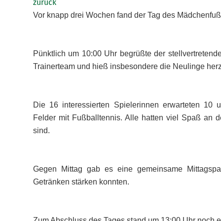
zurück
Vor knapp drei Wochen fand der Tag des Mädchenfußb
Pünktlich um 10:00 Uhr begrüßte der stellvertretend
Trainerteam und hieß insbesondere die Neulinge her
Die 16 interessierten Spielerinnen erwarteten 10 u
Felder mit Fußballtennis. Alle hatten viel Spaß an d
sind.
Gegen Mittag gab es eine gemeinsame Mittagspau
Getränken stärken konnten.
Zum Abschluss des Tages stand um 13:00 Uhr noch e