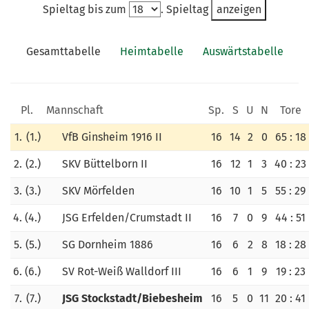
KUNSTRASENPLATZ
Spieltag bis zum
. Spieltag
ARCHIV
Gesamttabelle
Heimtabelle
Auswärtstabelle
Pl.
Mannschaft
Sp.
S
U
N
Tore
1.
(1.)
VfB Ginsheim 1916 II
16
14
2
0
65 : 18
2.
(2.)
SKV Büttelborn II
16
12
1
3
40 : 23
3.
(3.)
SKV Mörfelden
16
10
1
5
55 : 29
4.
(4.)
JSG Erfelden/Crumstadt II
16
7
0
9
44 : 51
5.
(5.)
SG Dornheim 1886
16
6
2
8
18 : 28
6.
(6.)
SV Rot-Weiß Walldorf III
16
6
1
9
19 : 23
7.
(7.)
JSG Stockstadt/Biebesheim
16
5
0
11
20 : 41