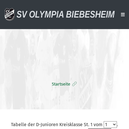
AKTUELLES
VEREIN
AKTIVE
ALTE HERREN
Startseite
JUGENDTEAMS
DOWNLOADS
VERANSTALTUNGEN
SPONSOREN
Tabelle der D-Junioren Kreisklasse St. 1 vom
.