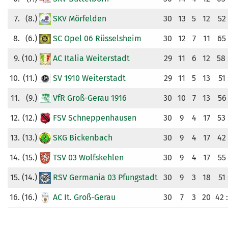
7.
(8.)
SKV Mörfelden
30
13
5
12
52 
8.
(6.)
SC Opel 06 Rüsselsheim
30
12
7
11
65 
9.
(10.)
AC Italia Weiterstadt
29
11
6
12
58 
10.
(11.)
SV 1910 Weiterstadt
29
11
5
13
51 
11.
(9.)
VfR Groß-Gerau 1916
30
10
7
13
56 
12.
(12.)
FSV Schneppenhausen
30
9
4
17
53 
13.
(13.)
SKG Bickenbach
30
9
4
17
42 
14.
(15.)
TSV 03 Wolfskehlen
30
9
4
17
55 
15.
(14.)
RSV Germania 03 Pfungstadt
30
9
3
18
51 
16.
(16.)
AC It. Groß-Gerau
30
7
3
20
42 