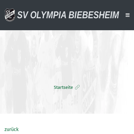
AKTUELLES
VEREIN
AKTIVE
ALTE HERREN
Startseite
JUGENDTEAMS
DOWNLOADS
VERANSTALTUNGEN
SPONSOREN
zurück