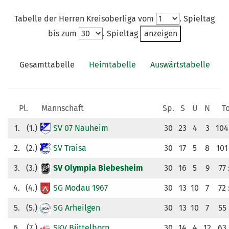
KUNSTRASENPLATZ
Tabelle der Herren Kreisoberliga vom
. Spieltag
ARCHIV
bis zum
. Spieltag
Gesamttabelle
Heimtabelle
Auswärtstabelle
Pl.
Mannschaft
Sp.
S
U
N
T
1.
(1.)
SV 07 Nauheim
30
23
4
3
104
2.
(2.)
SV Traisa
30
17
5
8
101
3.
(3.)
SV Olympia Biebesheim
30
16
5
9
77 
4.
(4.)
SG Modau 1967
30
13
10
7
72 
5.
(5.)
SG Arheilgen
30
13
10
7
55 
6.
(7.)
SKV Büttelborn
30
14
4
12
63 